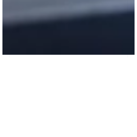
Google a récemment lancé en aperçu préliminaire le
Web Model Context Protocol (WebMCP), une nouvelle
API standardisée qui permet aux sites web d’exposer
des outils structurés directement aux agents d’IA via
le navigateur (Chrome), remplaçant ainsi le besoin
pour ces agents de “deviner” l’interface utilisateur en
analysant le DOM ou des captures d’écran : au lieu de
cliquer au hasard, l’agent peut appeler des fonctions
claires définies par le site, ce qui rend les interactions
plus rapides, fiables et efficaces — une avancée
potentiellement majeure pour le SEO technique et