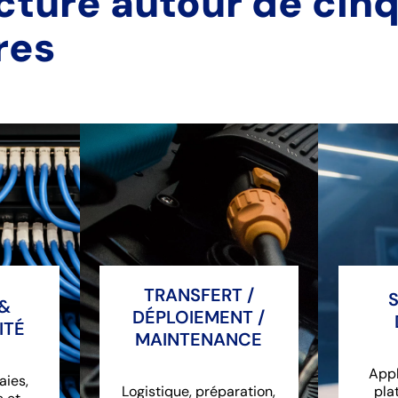
cturé autour de cinq
res
TRANSFERT /
&
DÉPLOIEMENT /
ITÉ
MAINTENANCE
Appl
aies,
Logistique, préparation,
pla