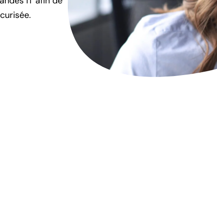
mandes IT afin de
écurisée.