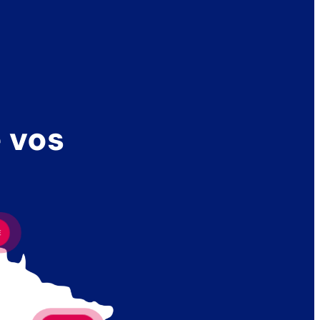
 vos
E