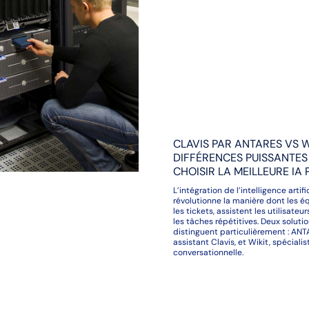
CLAVIS PAR ANTARES VS WI
DIFFÉRENCES PUISSANTES
CHOISIR LA MEILLEURE IA 
L’intégration de l’intelligence artif
révolutionne la manière dont les é
les tickets, assistent les utilisate
les tâches répétitives. Deux soluti
distinguent particulièrement : AN
assistant Clavis, et Wikit, spécialis
conversationnelle.