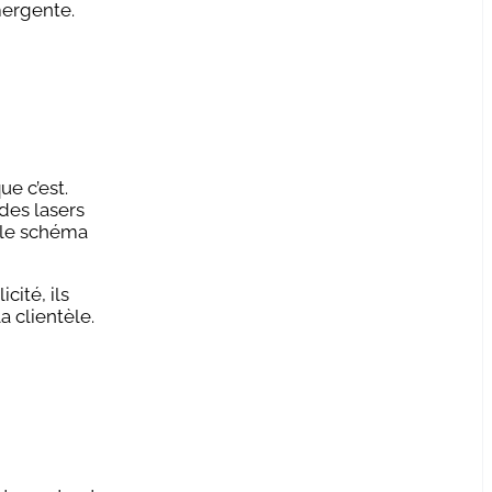
mergente.
e c’est.
des lasers
, le schéma
ité, ils
a clientèle.