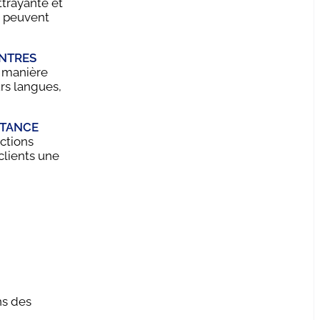
ttrayante et
i peuvent
NTRES
e manière
rs langues,
STANCE
uctions
clients une
ns des