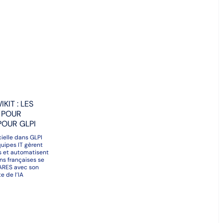
KIT : LES
 POUR
POUR GLPI
icielle dans GLPI
quipes IT gèrent
urs et automatisent
ons françaises se
TARES avec son
te de l’IA