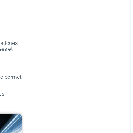
matiques
ses et
que permet
es