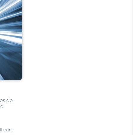
pes de
re
lleure