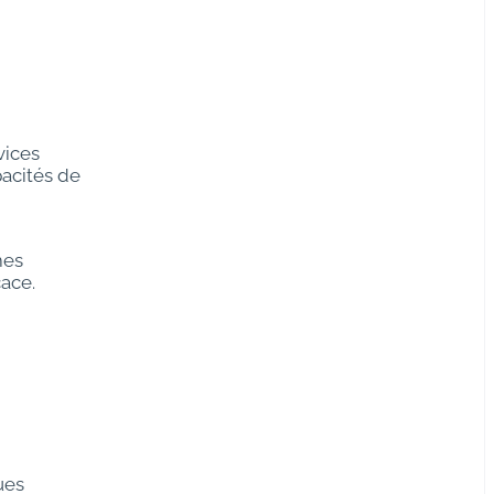
vices
pacités de
mes
cace.
ues