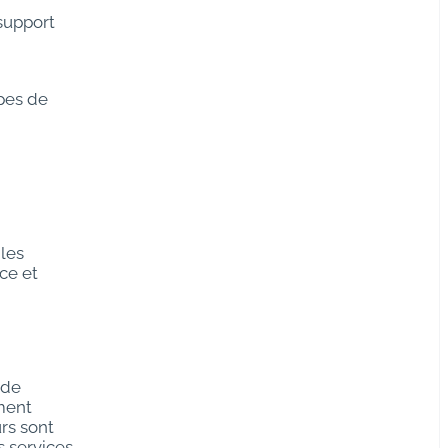
 support
ipes de
les
ce et
 de
ment
urs sont
s services