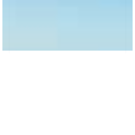
Temps de lecture :
5
minutes
[views]