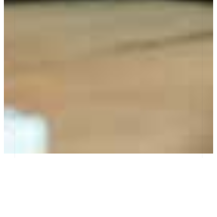
La sécurité et la maintenance sont les deux secteurs
les plus sous-traités par les entreprises françaises :
respectivement 62% et 55 %.