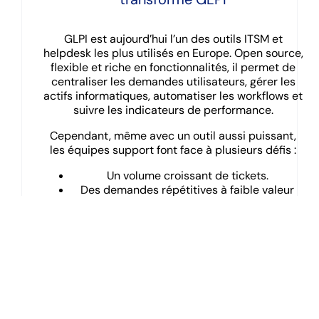
GLPI est aujourd’hui l’un des outils ITSM et
helpdesk les plus utilisés en Europe. Open source,
flexible et riche en fonctionnalités, il permet de
centraliser les demandes utilisateurs, gérer les
actifs informatiques, automatiser les workflows et
suivre les indicateurs de performance.
Cependant, même avec un outil aussi puissant,
les équipes support font face à plusieurs défis :
Un volume croissant de tickets.
Des demandes répétitives à faible valeur
ajoutée.
Une attente accrue des utilisateurs pour
des réponses immédiates.
La difficulté de capitaliser efficacement sur
la base de connaissances.
L’intelligence artificielle apporte une réponse
concrète à ces enjeux. En combinant GLPI à une
IA générative ou conversationnelle, les