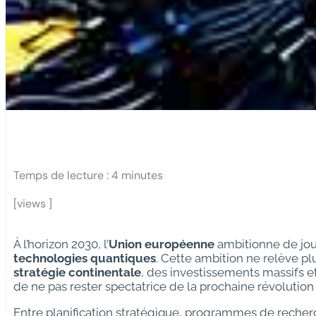
Temps de lecture :
4
minutes
[views ]
À l’horizon 2030, l’
Union européenne
ambitionne de jou
technologies quantiques
. Cette ambition ne relève p
stratégie continentale
, des investissements massifs et 
de ne pas rester spectatrice de la prochaine révolution
Entre planification stratégique, programmes de reche