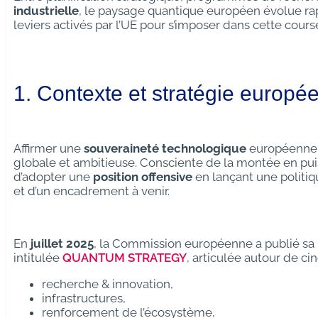
industrielle
, le paysage quantique européen évolue ra
leviers activés par l’UE pour s’imposer dans cette course
1. Contexte et stratégie europé
Affirmer une
souveraineté technologique
européenne d
globale et ambitieuse. Consciente de la montée en puis
d’adopter une
position offensive
en lançant une politiqu
et d’un encadrement à venir.
En
juillet 2025
, la Commission européenne a publié sa 
intitulée
QUANTUM STRATEGY
, articulée autour de cinq
recherche & innovation,
infrastructures,
renforcement de l’écosystème,