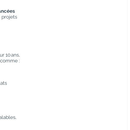
ancées
 projets
ur 10 ans,
s comme :
tats
alables,