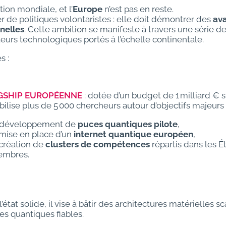
ion mondiale, et l’
Europe
n’est pas en reste.
er de politiques volontaristes : elle doit démontrer des
av
nelles
. Cette ambition se manifeste à travers une série de
urs technologiques portés à l’échelle continentale.
s :
AGSHIP EUROPÉENNE
: dotée d’un budget de 1 milliard € s
bilise plus de 5 000 chercheurs autour d’objectifs majeur
 développement de
puces quantiques pilote
,
 mise en place d’un
internet quantique européen
,
 création de
clusters de compétences
répartis dans les É
mbres.
l’état solide, il vise à bâtir des architectures matérielles sc
es quantiques fiables.