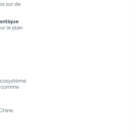
es sur de
antique
ur le plan
 écosystème
es comme
 Chine