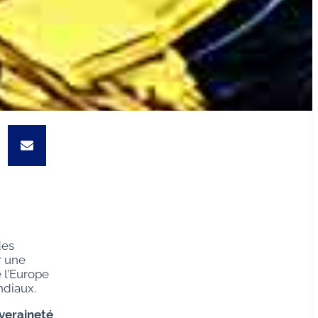
des
r une
e l’Europe
ndiaux.
veraineté