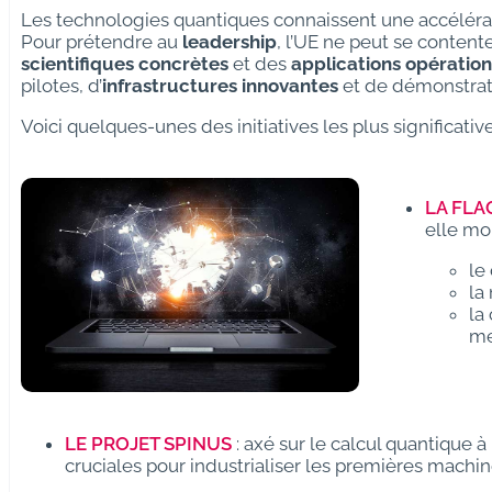
Les technologies quantiques connaissent une accélérat
Pour prétendre au
leadership
, l’UE ne peut se content
scientifiques concrètes
et des
applications opération
pilotes, d’
infrastructures innovantes
et de démonstrate
Voici quelques-unes des initiatives les plus significative
LA FL
elle mo
le
la
la
me
LE PROJET SPINUS
: axé sur le calcul quantique à 
cruciales pour industrialiser les premières machin