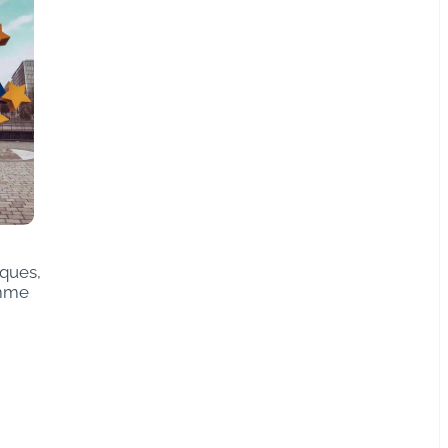
iques,
omme