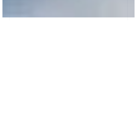
Temps de lecture :
5
minutes
[views]
La tech change le monde. ANTARES