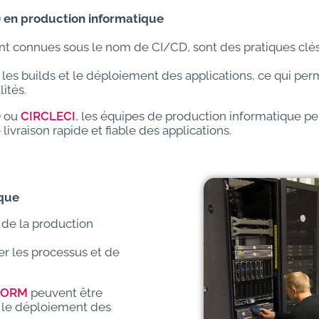
D) en production informatique
ment connues sous le nom de CI/CD, sont des pratiques clé
 les builds et le déploiement des applications, ce qui pe
ités.
D
ou
CIRCLECI
, les équipes de production informatique p
ivraison rapide et fiable des applications.
ique
n de la production
er les processus et de
FORM
peuvent être
s, le déploiement des