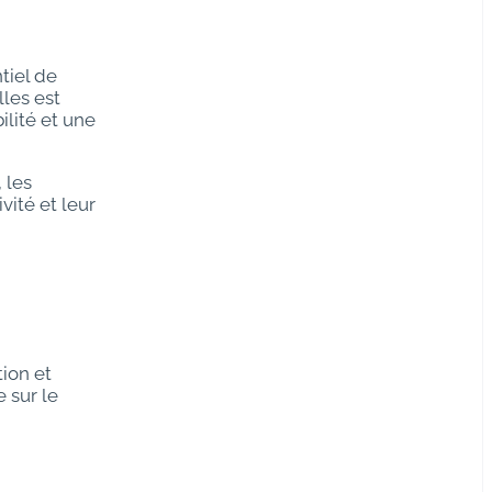
tiel de
lles est
ilité et une
 les
ité et leur
tion et
 sur le