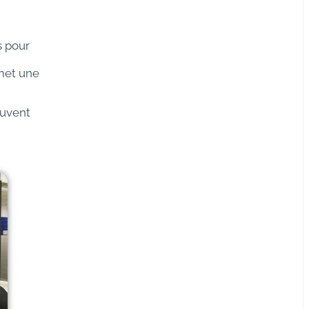
s pour
rmet une
euvent