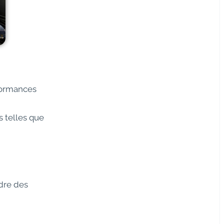
rformances
s telles que
ndre des