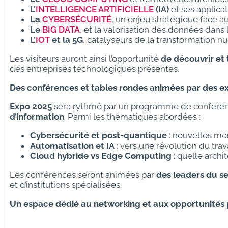
L’
INTELLIGENCE ARTIFICIELLE
(IA)
et ses applica
La
CYBERSÉCURITÉ
, un enjeu stratégique face 
Le
BIG DATA
, et la valorisation des données dans 
L’
IOT
et la 5G
, catalyseurs de la transformation 
Les visiteurs auront ainsi l’opportunité
de découvrir et 
des entreprises technologiques présentes.
Des conférences et tables rondes animées par des e
Expo 2025
sera rythmé par un programme de confére
d’information
. Parmi les thématiques abordées :
Cybersécurité et post-quantique
: nouvelles me
Automatisation et IA
: vers une révolution du trava
Cloud hybride vs Edge Computing
: quelle archi
Les conférences seront animées par
des leaders du s
et d’institutions spécialisées.
Un espace dédié au networking et aux opportunités 