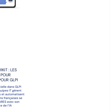
KIT : LES
 POUR
POUR GLPI
icielle dans GLPI
quipes IT gèrent
urs et automatisent
ons françaises se
TARES avec son
te de l’IA