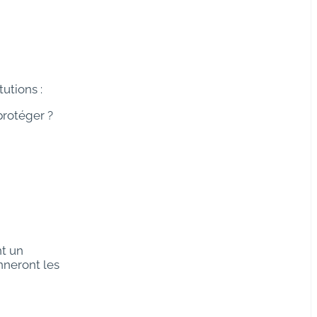
utions :
protéger ?
t un
nneront les