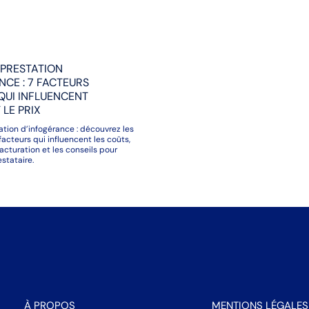
 PRESTATION
NCE : 7 FACTEURS
QUI INFLUENCENT
LE PRIX
tation d’infogérance : découvrez les
facteurs qui influencent les coûts,
acturation et les conseils pour
estataire.
À PROPOS
MENTIONS LÉGALES