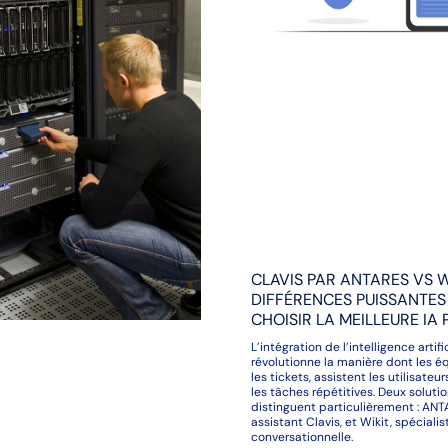
CLAVIS PAR ANTARES VS WI
DIFFÉRENCES PUISSANTES
CHOISIR LA MEILLEURE IA 
L’intégration de l’intelligence artif
révolutionne la manière dont les é
les tickets, assistent les utilisate
les tâches répétitives. Deux soluti
distinguent particulièrement : AN
assistant Clavis, et Wikit, spécialis
conversationnelle.