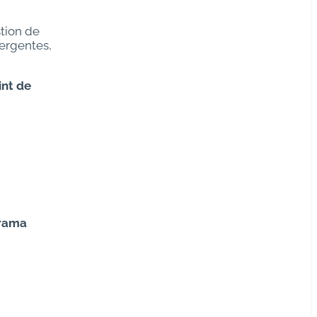
tion de
ergentes,
int de
rama