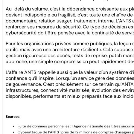
Au-delà du volume, c’est la dépendance croissante aux pla
devient indisponible ou fragilisé, c’est toute une chaîne d
documentaire, relation usager, traitement interne. L’ANTS a
renforcer ses mesures de sécurité. Ce type de décision est
cybersécurité doit être pensée avec la continuité de serv
Pour les organisations privées comme publiques, la leçon 
outils, mais avec une architecture résiliente. Cela suppose
gestion rigoureuse des accès, tests de reprise, patch man
approche, une simple compromission peut rapidement deve
L’affaire ANTS rappelle aussi que la valeur d’un système d
confiance qu’il inspire. Lorsqu’un service gère des données
de gouvernance. C’est précisément sur ce terrain qu’ANTA
infrastructures, connectivité maîtrisée, évolution des env
disponibles, performants et mieux préparés face aux incid
Sources
Fuite de données personnelles : l’Agence nationale des titres sécuris
Cyberattaque de l’ANTS : près de 12 millions de comptes d’usagers pir