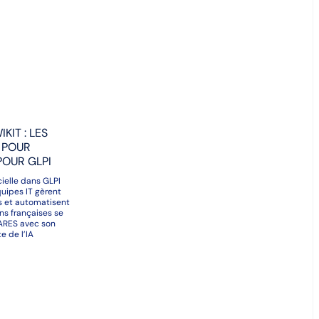
KIT : LES
 POUR
POUR GLPI
icielle dans GLPI
quipes IT gèrent
urs et automatisent
ons françaises se
TARES avec son
te de l’IA