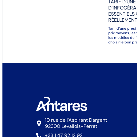
TARIF D’UNE
D’INFOGÉRA
ESSENTIELS 
RÉELLEMENT 
Tarif d’une pres
prix moyens, les 
les modèles de f
choisir le bon pr
10 rue de l'Aspirant Dargent
92300 Levallois-Perret
+33 1 47 92 12 92