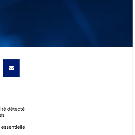
rité détecté
ées
 essentielle