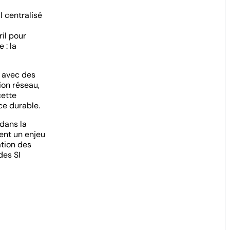
l centralisé
ril pour
 : la
t avec des
ion réseau,
cette
ce durable.
 dans la
ient un enjeu
ation des
des SI