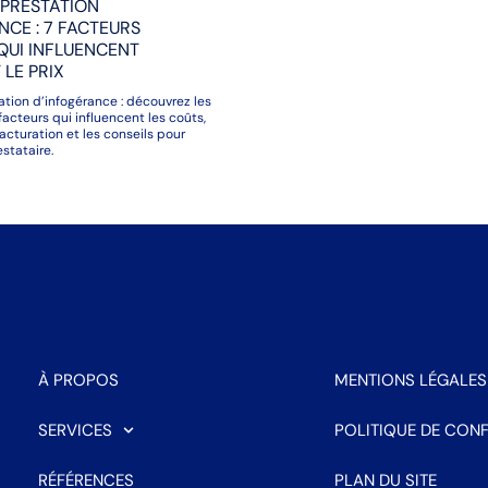
 PRESTATION
NCE : 7 FACTEURS
QUI INFLUENCENT
LE PRIX
tation d’infogérance : découvrez les
facteurs qui influencent les coûts,
acturation et les conseils pour
estataire.
À PROPOS
MENTIONS LÉGALES
SERVICES
POLITIQUE DE CONF
RÉFÉRENCES
PLAN DU SITE