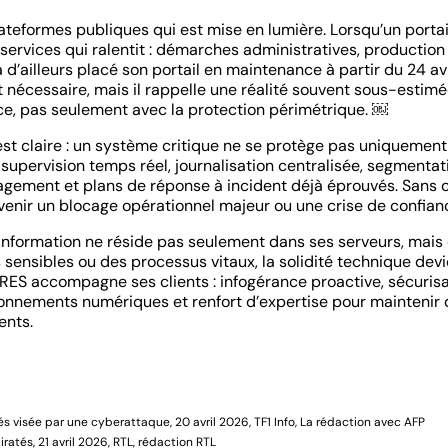
teformes publiques qui est mise en lumière. Lorsqu’un portai
e services qui ralentit : démarches administratives, production
 d’ailleurs placé son portail en maintenance à partir du 24 av
 nécessaire, mais il rappelle une réalité souvent sous-estimée
ice, pas seulement avec la protection périmétrique. ￼
est claire : un système critique ne se protège pas uniquemen
 supervision temps réel, journalisation centralisée, segmentat
agement et plans de réponse à incident déjà éprouvés. Sans 
nir un blocage opérationnel majeur ou une crise de confian
’information ne réside pas seulement dans ses serveurs, mais
 sensibles ou des processus vitaux, la solidité technique dev
RES accompagne ses clients : infogérance proactive, sécuris
ironnements numériques et renfort d’expertise pour maintenir 
ents.
és visée par une cyberattaque, 20 avril 2026, TF1 Info, La rédaction avec AFP
atés, 21 avril 2026, RTL, rédaction RTL